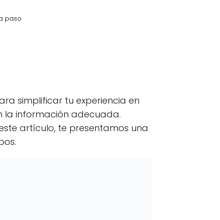
 a paso
kedIn
C
Email
o
m
p
a simplificar tu experiencia en
a
r
n la información adecuada.
t
 este artículo, te presentamos una
i
r
pos.
e
n