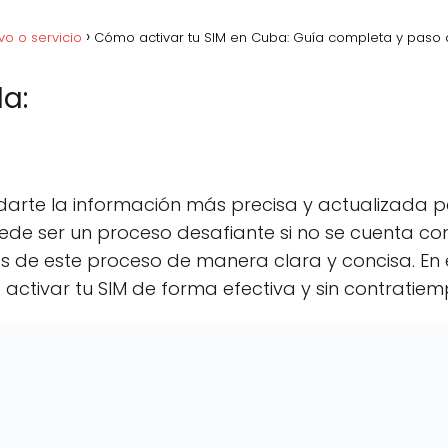
vo o servicio
Cómo activar tu SIM en Cuba: Guía completa y paso
a:
acebook
C
Pinterest
C
Lin
o
o
m
m
p
p
arte la información más precisa y actualizada par
a
a
r
r
ede ser un proceso desafiante si no se cuenta co
t
t
vés de este proceso de manera clara y concisa. En
i
i
r
r
activar tu SIM de forma efectiva y sin contratiem
e
e
n
n