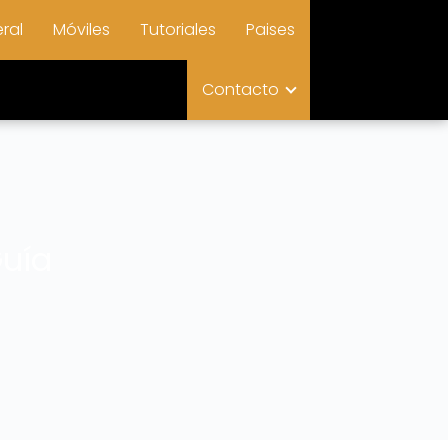
ral
Móviles
Tutoriales
Paises
Contacto
Guía