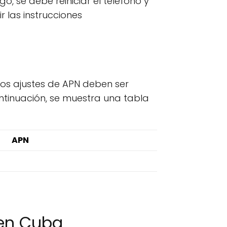
go, se debe reiniciar el teléfono y
r las instrucciones
Los ajustes de APN deben ser
ntinuación, se muestra una tabla
APN
 en Cuba