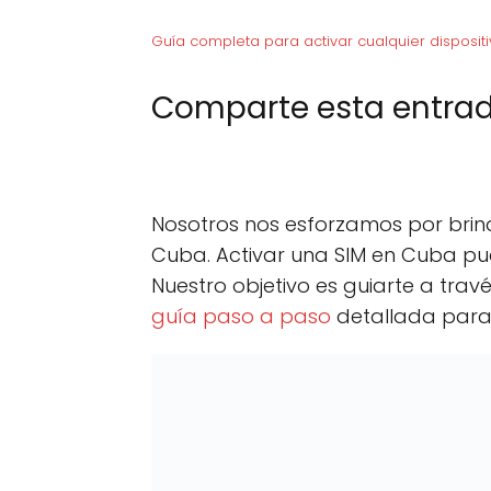
Guía completa para activar cualquier dispositi
Comparte esta entrad
C
X (Twitter)
C
F
o
o
m
m
p
p
Nosotros nos esforzamos por brind
a
a
r
r
Cuba. Activar una SIM en Cuba pu
t
t
Nuestro objetivo es guiarte a tra
i
i
r
r
guía paso a paso
detallada para 
e
e
n
n