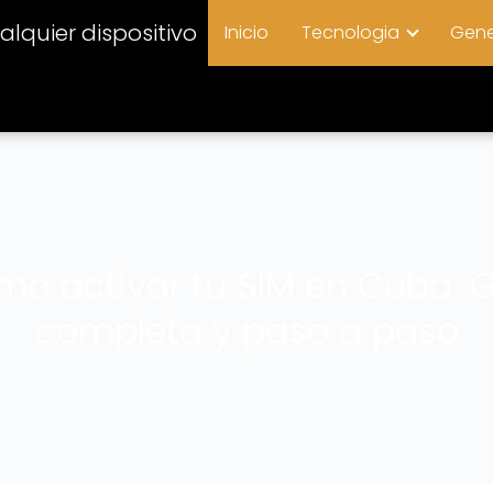
lquier dispositivo
Inicio
Tecnologia
Gene
o activar tu SIM en Cuba: 
completa y paso a paso