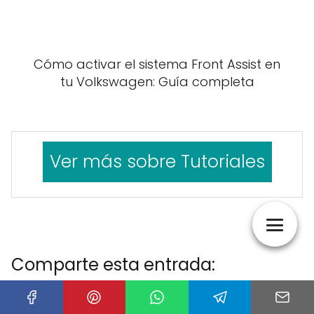
Cómo activar el sistema Front Assist en
tu Volkswagen: Guía completa
Ver más sobre Tutoriales
Comparte esta entrada:
C
X
C
F
C
P
C
L
C
E