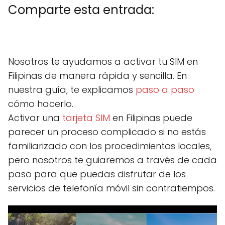
Comparte esta entrada:
C
X
C
F
C
P
C
L
C
E
o
(
o
a
o
i
o
i
o
m
m
T
m
c
m
n
m
n
m
a
Nosotros te ayudamos a activar tu SIM en
p
w
p
e
p
t
p
k
p
i
a
i
a
b
a
e
a
e
a
l
Filipinas de manera rápida y sencilla. En
r
t
r
o
r
r
r
d
r
t
t
t
o
t
e
t
I
t
nuestra guía, te explicamos
paso a paso
i
e
i
k
i
s
i
n
i
r
r
r
r
t
r
r
cómo hacerlo.
e
)
e
e
e
e
Activar una
tarjeta SIM
en Filipinas puede
n
n
n
n
n
parecer un proceso complicado si no estás
familiarizado con los procedimientos locales,
pero nosotros te guiaremos a través de cada
paso para que puedas disfrutar de los
servicios de telefonía móvil sin contratiempos.