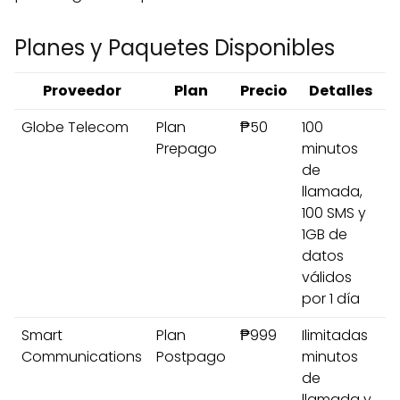
Planes y Paquetes Disponibles
Proveedor
Plan
Precio
Detalles
Globe Telecom
Plan
₱50
100
Prepago
minutos
de
llamada,
100 SMS y
1GB de
datos
válidos
por 1 día
Smart
Plan
₱999
Ilimitadas
Communications
Postpago
minutos
de
llamada y