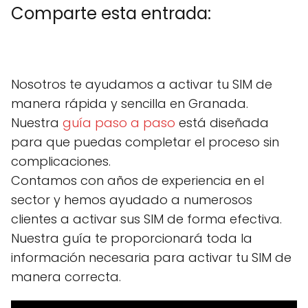
Comparte esta entrada:
C
X
C
F
C
P
C
L
C
E
o
(
o
a
o
i
o
i
o
m
m
T
m
c
m
n
m
n
m
a
Nosotros te ayudamos a activar tu SIM de
p
w
p
e
p
t
p
k
p
i
a
i
a
b
a
e
a
e
a
l
manera rápida y sencilla en Granada.
r
t
r
o
r
r
r
d
r
t
t
t
o
t
e
t
I
t
Nuestra
guía paso a paso
está diseñada
i
e
i
k
i
s
i
n
i
r
r
r
r
t
r
r
para que puedas completar el proceso sin
e
)
e
e
e
e
complicaciones.
n
n
n
n
n
Contamos con años de experiencia en el
sector y hemos ayudado a numerosos
clientes a activar sus SIM de forma efectiva.
Nuestra guía te proporcionará toda la
información necesaria para activar tu SIM de
manera correcta.