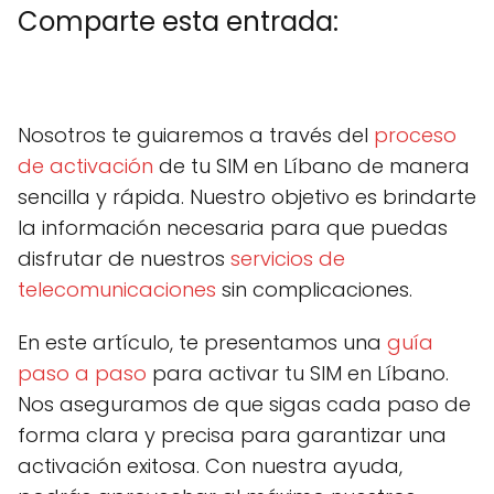
Comparte esta entrada:
C
X
C
F
C
P
C
L
C
E
o
(
o
a
o
i
o
i
o
m
m
T
m
c
m
n
m
n
m
a
Nosotros te guiaremos a través del
proceso
p
w
p
e
p
t
p
k
p
i
a
i
a
b
a
e
a
e
a
l
de activación
de tu SIM en Líbano de manera
r
t
r
o
r
r
r
d
r
t
t
t
o
t
e
t
I
t
sencilla y rápida. Nuestro objetivo es brindarte
i
e
i
k
i
s
i
n
i
r
r
r
r
t
r
r
la información necesaria para que puedas
e
)
e
e
e
e
disfrutar de nuestros
servicios de
n
n
n
n
n
telecomunicaciones
sin complicaciones.
En este artículo, te presentamos una
guía
paso a paso
para activar tu SIM en Líbano.
Nos aseguramos de que sigas cada paso de
forma clara y precisa para garantizar una
activación exitosa. Con nuestra ayuda,