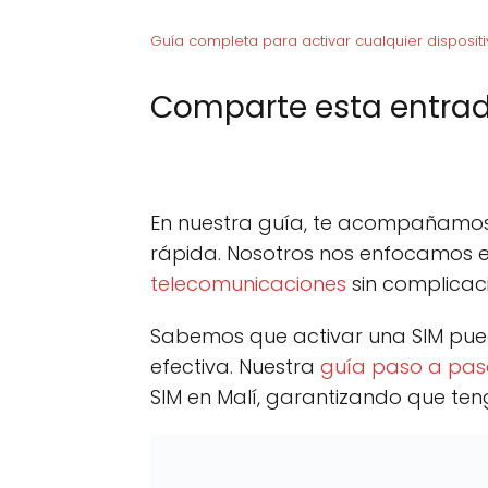
Guía completa para activar cualquier dispositi
Comparte esta entrad
C
X (Twitter)
C
F
o
o
m
m
p
p
En nuestra guía, te acompañamos a
a
a
r
r
rápida. Nosotros nos enfocamos e
t
t
telecomunicaciones
sin complicac
i
i
r
r
e
e
Sabemos que activar una SIM pue
n
n
efectiva. Nuestra
guía paso a pas
SIM en Malí, garantizando que teng