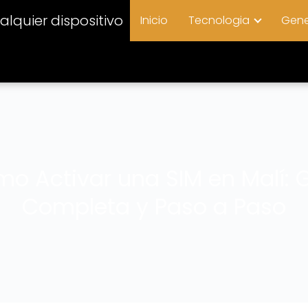
lquier dispositivo
Inicio
Tecnologia
Gene
o Activar una SIM en Malí: 
Completa y Paso a Paso