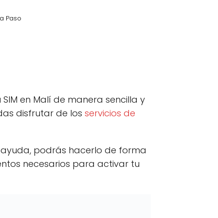
 a Paso
kedIn
C
Email
o
m
p
SIM en Malí de manera sencilla y
a
r
as disfrutar de los
servicios de
t
i
r
e
 ayuda, podrás hacerlo de forma
n
ientos necesarios para activar tu