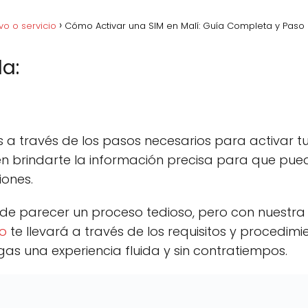
vo o servicio
Cómo Activar una SIM en Malí: Guía Completa y Paso
a:
acebook
C
Pinterest
C
Lin
o
o
m
m
p
p
 través de los pasos necesarios para activar tu 
a
a
r
r
n brindarte la información precisa para que pued
t
t
iones.
i
i
r
r
e
e
de parecer un proceso tedioso, pero con nuestra
n
n
o
te llevará a través de los requisitos y procedim
as una experiencia fluida y sin contratiempos.