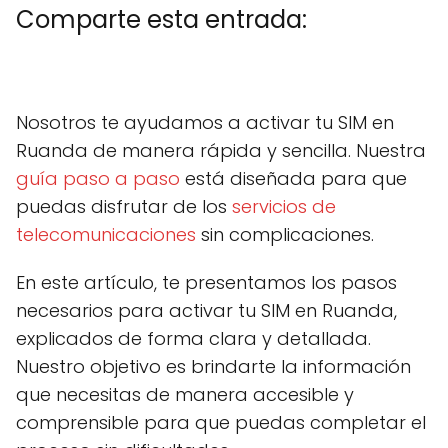
Comparte esta entrada:
C
X
C
F
C
P
C
L
C
E
o
(
o
a
o
i
o
i
o
m
m
T
m
c
m
n
m
n
m
a
Nosotros te ayudamos a activar tu SIM en
p
w
p
e
p
t
p
k
p
i
a
i
a
b
a
e
a
e
a
l
Ruanda de manera rápida y sencilla. Nuestra
r
t
r
o
r
r
r
d
r
t
t
t
o
t
e
t
I
t
guía paso a paso
está diseñada para que
i
e
i
k
i
s
i
n
i
r
r
r
r
t
r
r
puedas disfrutar de los
servicios de
e
)
e
e
e
e
telecomunicaciones
sin complicaciones.
n
n
n
n
n
En este artículo, te presentamos los pasos
necesarios para activar tu SIM en Ruanda,
explicados de forma clara y detallada.
Nuestro objetivo es brindarte la información
que necesitas de manera accesible y
comprensible para que puedas completar el