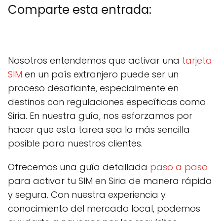
Comparte esta entrada:
C
X
C
F
C
P
C
L
C
E
o
(
o
a
o
i
o
i
o
m
m
T
m
c
m
n
m
n
m
a
Nosotros entendemos que activar una
tarjeta
p
w
p
e
p
t
p
k
p
i
a
i
a
b
a
e
a
e
a
l
SIM
en un país extranjero puede ser un
r
t
r
o
r
r
r
d
r
t
t
t
o
t
e
t
I
t
proceso desafiante, especialmente en
i
e
i
k
i
s
i
n
i
r
r
r
r
t
r
r
destinos con regulaciones específicas como
e
)
e
e
e
e
Siria. En nuestra guía, nos esforzamos por
n
n
n
n
n
hacer que esta tarea sea lo más sencilla
posible para nuestros clientes.
Ofrecemos una guía detallada
paso a paso
para activar tu SIM en Siria de manera rápida
y segura. Con nuestra experiencia y
conocimiento del mercado local, podemos