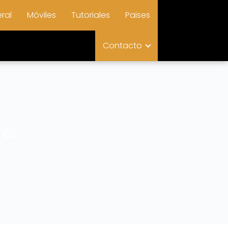
ral
Móviles
Tutoriales
Paises
Contacto
el