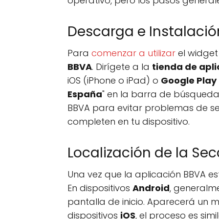
operativo, pero los pasos generale
Descarga e Instalació
Para
comenzar a utilizar
el widget
BBVA
. Dirígete a la
tienda de apl
iOS (iPhone o iPad) o
Google Play
España
" en la barra de búsqueda 
BBVA para evitar problemas de seg
completen en tu dispositivo.
Localización de la Sec
Una vez que la aplicación BBVA est
En dispositivos
Android
, generalm
pantalla de inicio. Aparecerá un m
dispositivos
iOS
, el proceso es sim