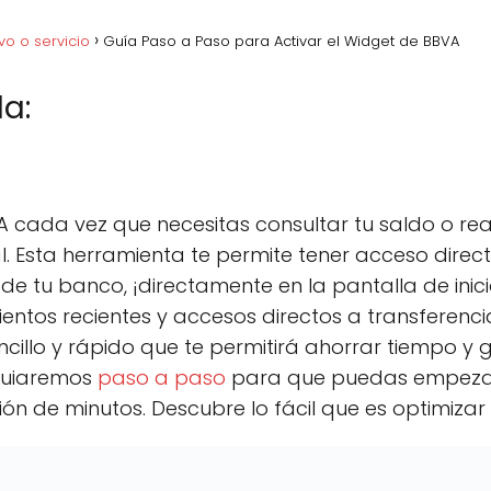
vo o servicio
Guía Paso a Paso para Activar el Widget de BBVA
a:
acebook
C
Pinterest
C
Lin
o
o
m
m
p
p
cada vez que necesitas consultar tu saldo o real
a
a
r
r
l. Esta herramienta te permite tener acceso direct
t
t
e tu banco, ¡directamente en la pantalla de inici
i
i
r
r
entos recientes y accesos directos a transferenci
e
e
n
n
ncillo y rápido que te permitirá ahorrar tiempo y
e guiaremos
paso a paso
para que puedas empezar 
ón de minutos. Descubre lo fácil que es optimizar