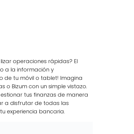
kedIn
C
Email
o
m
p
izar operaciones rápidas? El
a
r
o a la información y
t
o de tu móvil o tablet! Imagina
i
r
as o Bizum con un simple vistazo.
e
n
 gestionar tus finanzas de manera
a disfrutar de todas las
 tu experiencia bancaria.