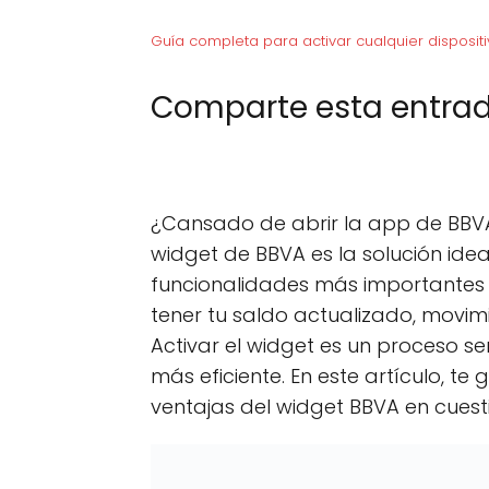
Guía completa para activar cualquier dispositi
Comparte esta entrad
C
X (Twitter)
C
F
o
o
m
m
p
p
¿Cansado de abrir la app de BBVA 
a
a
r
r
widget de BBVA es la solución idea
t
t
funcionalidades más importantes d
i
i
r
r
tener tu saldo actualizado, movimi
e
e
n
n
Activar el widget es un proceso se
más eficiente. En este artículo, t
ventajas del widget BBVA en cuesti