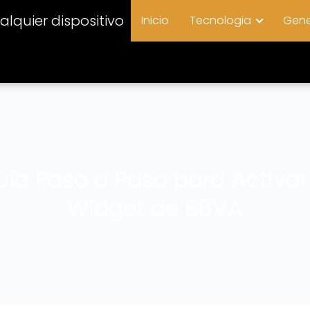
lquier dispositivo
Inicio
Tecnologia
Gene
uía Paso a Paso para Activar 
Widget de BBVA