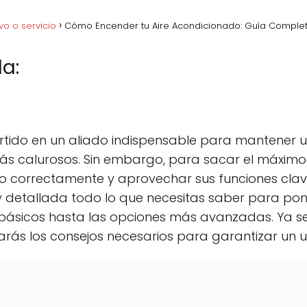
vo o servicio
Cómo Encender tu Aire Acondicionado: Guía Complet
a:
acebook
C
Pinterest
C
Lin
o
o
m
m
p
p
rtido en un aliado indispensable para mantener u
a
a
r
r
s calurosos. Sin embargo, para sacar el máximo p
t
t
 correctamente y aprovechar sus funciones clav
i
i
r
r
y detallada todo lo que necesitas saber para pon
e
e
n
n
 básicos hasta las opciones más avanzadas. Ya 
rás los consejos necesarios para garantizar un us