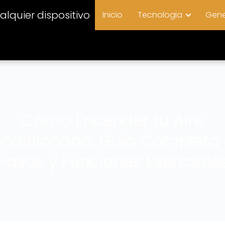
lquier dispositivo
Inicio
Tecnologia
Gene
Cómo Encender tu Aire
ndicionado: Guía Completa
Pasos y Funciones Esenciale