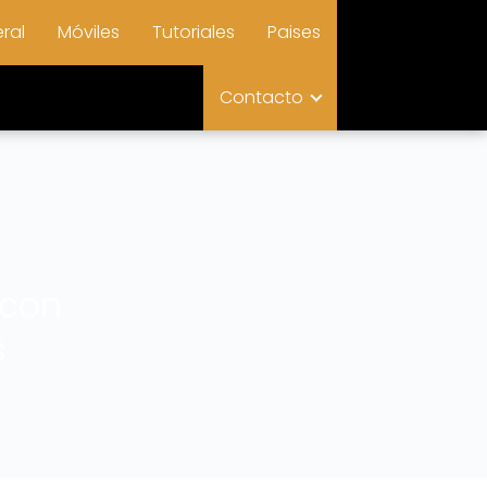
ral
Móviles
Tutoriales
Paises
Contacto
 con
s