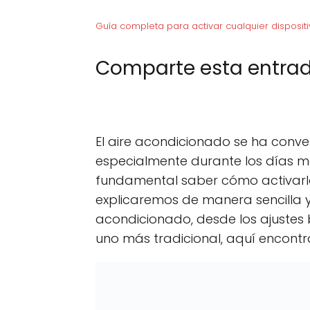
Guía completa para activar cualquier dispositi
Comparte esta entrad
C
X (Twitter)
C
F
o
o
m
m
p
p
El aire acondicionado se ha conve
a
a
r
r
especialmente durante los días má
t
t
fundamental saber cómo activarlo
i
i
r
r
explicaremos de manera sencilla 
e
e
n
n
acondicionado, desde los ajustes
uno más tradicional, aquí encontra