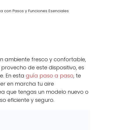
a con Pasos y Funciones Esenciales
kedIn
C
Email
o
m
p
n ambiente fresco y confortable,
a
r
rovecho de este dispositivo, es
t
e. En esta
guía paso a paso
, te
i
r
er en marcha tu aire
e
n
sea que tengas un modelo nuevo o
o eficiente y seguro.