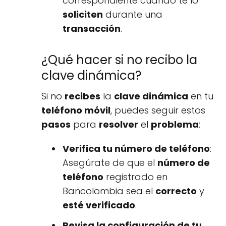
correspondiente cuando te lo
soliciten
durante una
transacción
.
¿Qué hacer si no recibo la
clave dinámica?
Si no
recibes
la
clave dinámica
en tu
teléfono móvil
, puedes seguir estos
pasos
para
resolver
el
problema
:
Verifica tu número de teléfono
:
Asegúrate de que el
número de
teléfono
registrado en
Bancolombia sea el
correcto
y
esté verificado
.
Revisa la configuración de tu