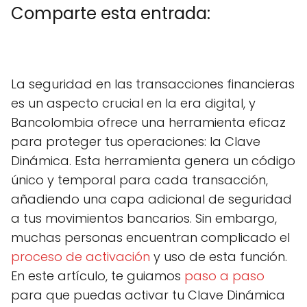
Comparte esta entrada:
C
X
C
F
C
P
C
L
C
E
o
(
o
a
o
i
o
i
o
m
m
T
m
c
m
n
m
n
m
a
La seguridad en las transacciones financieras
p
w
p
e
p
t
p
k
p
i
a
i
a
b
a
e
a
e
a
l
es un aspecto crucial en la era digital, y
r
t
r
o
r
r
r
d
r
t
t
t
o
t
e
t
I
t
Bancolombia ofrece una herramienta eficaz
i
e
i
k
i
s
i
n
i
r
r
r
r
t
r
r
para proteger tus operaciones: la Clave
e
)
e
e
e
e
Dinámica. Esta herramienta genera un código
n
n
n
n
n
único y temporal para cada transacción,
añadiendo una capa adicional de seguridad
a tus movimientos bancarios. Sin embargo,
muchas personas encuentran complicado el
proceso de activación
y uso de esta función.
En este artículo, te guiamos
paso a paso
para que puedas activar tu Clave Dinámica