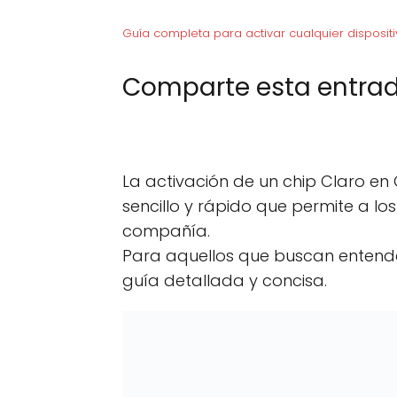
Guía completa para activar cualquier dispositi
Comparte esta entrad
C
X (Twitter)
C
F
o
o
m
m
p
p
La activación de un chip Claro en
a
a
r
r
sencillo y rápido que permite a lo
t
t
compañía.
i
i
r
r
Para aquellos que buscan entender
e
e
n
n
guía detallada y concisa.