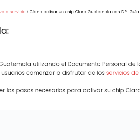
vo o servicio
Cómo activar un chip Claro Guatemala con DPI: Guí
a:
acebook
C
Pinterest
C
Lin
o
o
m
m
p
p
 Guatemala utilizando el Documento Personal de Id
a
a
r
r
s usuarios comenzar a disfrutar de los
servicios d
t
t
i
i
r
r
 los pasos necesarios para activar su chip Claro 
e
e
n
n