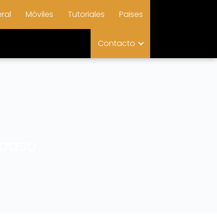
ral
Móviles
Tutoriales
Paises
Contacto
 paso