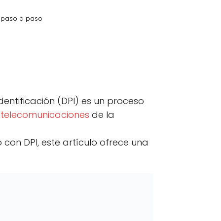
a paso a paso
kedIn
C
Email
o
m
p
entificación (DPI) es un proceso
a
r
e telecomunicaciones
de la
t
i
r
con DPI, este artículo ofrece una
e
n