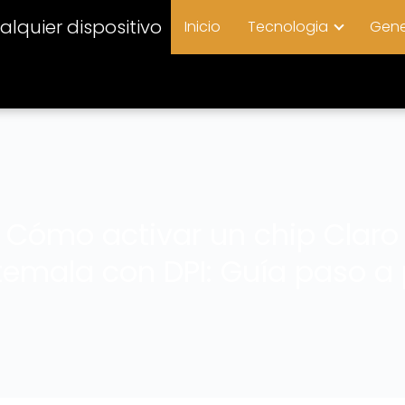
lquier dispositivo
Inicio
Tecnologia
Gene
Cómo activar un chip Claro
emala con DPI: Guía paso a