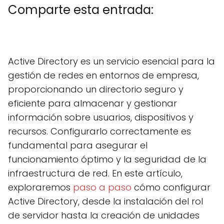
Comparte esta entrada:
C
X
C
F
C
P
C
L
C
E
o
(
o
a
o
i
o
i
o
m
m
T
m
c
m
n
m
n
m
a
Active Directory es un servicio esencial para la
p
w
p
e
p
t
p
k
p
i
a
i
a
b
a
e
a
e
a
l
gestión de redes en entornos de empresa,
r
t
r
o
r
r
r
d
r
t
t
t
o
t
e
t
I
t
proporcionando un directorio seguro y
i
e
i
k
i
s
i
n
i
r
r
r
r
t
r
r
eficiente para almacenar y gestionar
e
)
e
e
e
e
información sobre usuarios, dispositivos y
n
n
n
n
n
recursos. Configurarlo correctamente es
fundamental para asegurar el
funcionamiento óptimo y la seguridad de la
infraestructura de red. En este artículo,
exploraremos
paso a paso
cómo configurar
Active Directory, desde la instalación del rol
de servidor hasta la creación de unidades