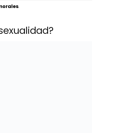
morales
.
sexualidad?