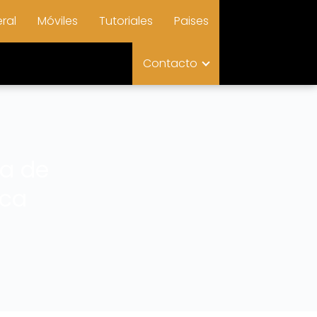
ral
Móviles
Tutoriales
Paises
Contacto
ma de
ica