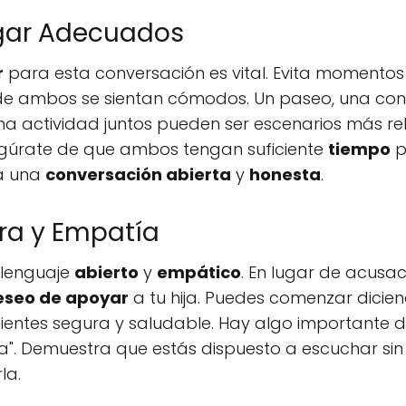
ugar Adecuados
r
para esta conversación es vital. Evita momentos 
 ambos se sientan cómodos. Un paseo, una conv
una actividad juntos pueden ser escenarios más r
egúrate de que ambos tengan suficiente
tiempo
p
ra una
conversación abierta
y
honesta
.
ra y Empatía
n lenguaje
abierto
y
empático
. En lugar de acusac
eseo de apoyar
a tu hija. Puedes comenzar dici
sientes segura y saludable. Hay algo importante 
". Demuestra que estás dispuesto a escuchar si
la.