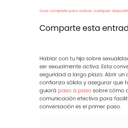
Guía completa para activar cualquier dispositi
Comparte esta entrad
C
X (Twitter)
C
F
o
o
m
m
p
p
Hablar con tu hija sobre sexuali
a
a
r
r
ser sexualmente activa. Esta con
t
t
seguridad a largo plazo. Abrir un
i
i
r
r
confianza sólida y asegurar que tu
e
e
n
n
guiará
paso a paso
sobre cómo ab
comunicación efectiva para facilit
conversación es el primer paso.