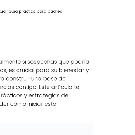
xual: Guía práctica para padres
kedIn
C
Email
o
m
p
ialmente si sospechas que podría
a
r
, es crucial para su bienestar y
t
ra construir una base de
i
r
ias contigo. Este artículo te
e
n
rácticos y estrategias de
der cómo iniciar esta