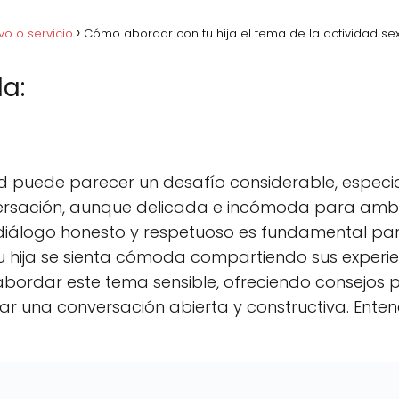
vo o servicio
Cómo abordar con tu hija el tema de la actividad se
a:
acebook
C
Pinterest
C
Lin
o
o
m
m
p
p
dad puede parecer un desafío considerable, espec
a
a
r
r
versación, aunque delicada e incómoda para ambos
t
t
 diálogo honesto y respetuoso es fundamental pa
i
i
r
r
 hija se sienta cómoda compartiendo sus experienc
e
e
n
n
ordar este tema sensible, ofreciendo consejos p
ar una conversación abierta y constructiva. Enten