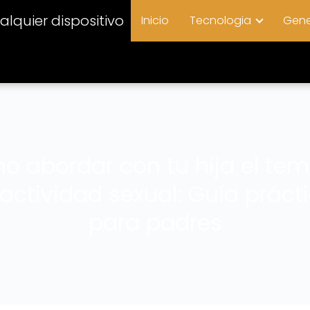
lquier dispositivo
Inicio
Tecnologia
Gene
 abordar con tu hija el te
 actividad sexual: Guía práct
para padres