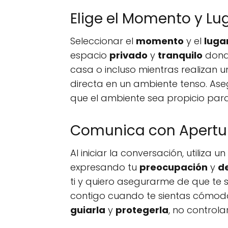
Elige el Momento y L
Seleccionar el
momento
y el
luga
espacio
privado
y
tranquilo
donde
casa o incluso mientras realizan 
directa en un ambiente tenso. As
que el ambiente sea propicio pa
Comunica con Apertu
Al iniciar la conversación, utiliza u
expresando tu
preocupación
y
d
ti y quiero asegurarme de que te 
contigo cuando te sientas cómoda
guiarla
y
protegerla
, no controlar