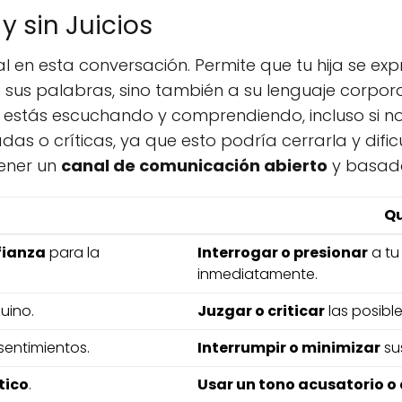
 sin Juicios
en esta conversación. Permite que tu hija se expre
a sus palabras, sino también a su lenguaje corpor
a estás escuchando y comprendiendo, incluso si n
das o críticas, ya que esto podría cerrarla y dific
tener un
canal de comunicación abierto
y basad
Qu
fianza
para la
Interrogar o presionar
a tu
inmediatamente.
uino.
Juzgar o criticar
las posible
 sentimientos.
Interrumpir o minimizar
sus
tico
.
Usar un tono acusatorio 