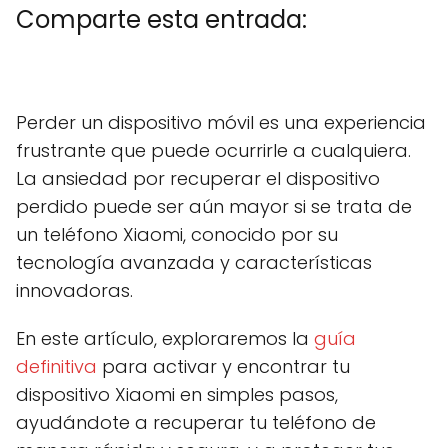
Comparte esta entrada:
C
X
C
F
C
P
C
L
C
E
o
(
o
a
o
i
o
i
o
m
m
T
m
c
m
n
m
n
m
a
Perder un dispositivo móvil es una experiencia
p
w
p
e
p
t
p
k
p
i
a
i
a
b
a
e
a
e
a
l
frustrante que puede ocurrirle a cualquiera.
r
t
r
o
r
r
r
d
r
t
t
t
o
t
e
t
I
t
La ansiedad por recuperar el dispositivo
i
e
i
k
i
s
i
n
i
r
r
r
r
t
r
r
perdido puede ser aún mayor si se trata de
e
)
e
e
e
e
un teléfono Xiaomi, conocido por su
n
n
n
n
n
tecnología avanzada y características
innovadoras.
En este artículo, exploraremos la
guía
definitiva
para activar y encontrar tu
dispositivo Xiaomi en simples pasos,
ayudándote a recuperar tu teléfono de