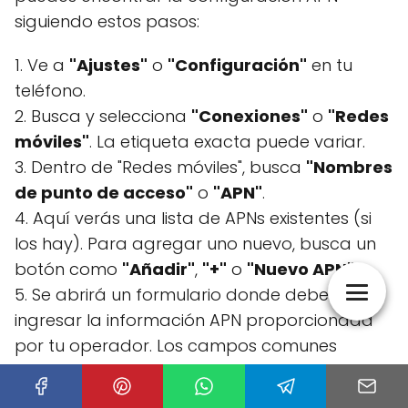
siguiendo estos pasos:
1. Ve a
"Ajustes"
o
"Configuración"
en tu
teléfono.
2. Busca y selecciona
"Conexiones"
o
"Redes
móviles"
. La etiqueta exacta puede variar.
3. Dentro de "Redes móviles", busca
"Nombres
de punto de acceso"
o
"APN"
.
4. Aquí verás una lista de APNs existentes (si
los hay). Para agregar uno nuevo, busca un
botón como
"Añadir"
,
"+"
o
"Nuevo APN"
.
5. Se abrirá un formulario donde debes
ingresar la información APN proporcionada
por tu operador. Los campos comunes
incluyen:
Nombre
: Puedes poner un nombre