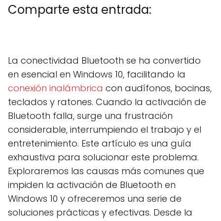
Comparte esta entrada:
C
X
C
F
C
P
C
L
C
E
o
(
o
a
o
i
o
i
o
m
m
T
m
c
m
n
m
n
m
a
La conectividad Bluetooth se ha convertido
p
w
p
e
p
t
p
k
p
i
a
i
a
b
a
e
a
e
a
l
en esencial en Windows 10, facilitando la
r
t
r
o
r
r
r
d
r
t
t
t
o
t
e
t
I
t
conexión inalámbrica
con audífonos, bocinas,
i
e
i
k
i
s
i
n
i
r
r
r
r
t
r
r
teclados y ratones. Cuando la activación de
e
)
e
e
e
e
Bluetooth falla, surge una frustración
n
n
n
n
n
considerable, interrumpiendo el trabajo y el
entretenimiento. Este artículo es una guía
exhaustiva para solucionar este problema.
Exploraremos las causas más comunes que
impiden la activación de Bluetooth en
Windows 10 y ofreceremos una serie de
soluciones prácticas y efectivas. Desde la