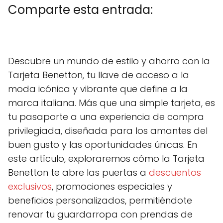
Comparte esta entrada:
C
X
C
F
C
P
C
L
C
E
o
(
o
a
o
i
o
i
o
m
m
T
m
c
m
n
m
n
m
a
Descubre un mundo de estilo y ahorro con la
p
w
p
e
p
t
p
k
p
i
a
i
a
b
a
e
a
e
a
l
Tarjeta Benetton, tu llave de acceso a la
r
t
r
o
r
r
r
d
r
t
t
t
o
t
e
t
I
t
moda icónica y vibrante que define a la
i
e
i
k
i
s
i
n
i
r
r
r
r
t
r
r
marca italiana. Más que una simple tarjeta, es
e
)
e
e
e
e
tu pasaporte a una experiencia de compra
n
n
n
n
n
privilegiada, diseñada para los amantes del
buen gusto y las oportunidades únicas. En
este artículo, exploraremos cómo la Tarjeta
Benetton te abre las puertas a
descuentos
exclusivos
, promociones especiales y
beneficios personalizados, permitiéndote
renovar tu guardarropa con prendas de