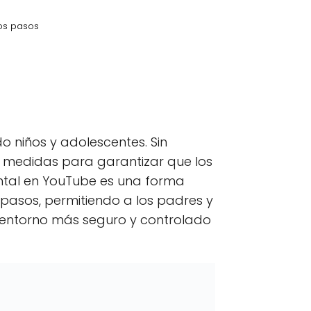
os pasos
kedIn
C
Email
o
m
p
 niños y adolescentes. Sin
a
r
 medidas para garantizar que los
t
ntal en YouTube es una forma
i
r
pasos, permitiendo a los padres y
e
n
n entorno más seguro y controlado