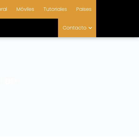
ral
Móviles
Tutoriales
Paises
Contacto
l en