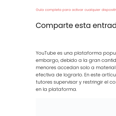
Guía completa para activar cualquier dispositi
Comparte esta entrad
C
X (Twitter)
C
F
o
o
m
m
p
p
YouTube es una plataforma popula
a
a
r
r
embargo, debido a la gran cantid
t
t
menores accedan solo a material 
i
i
r
r
efectiva de lograrlo. En este artícu
e
e
n
n
tutores supervisar y restringir e
en la plataforma.