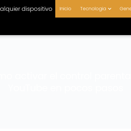
lquier dispositivo
Inicio
Tecnologia
Gene
o activar el control parenta
YouTube en pocos pasos