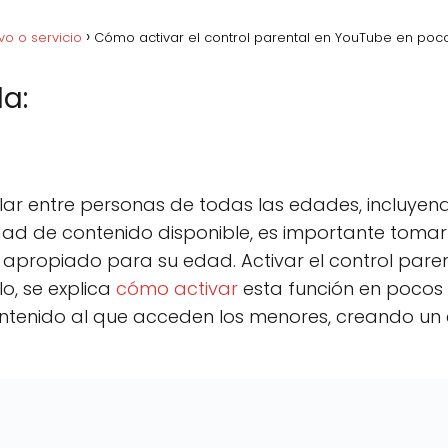
vo o servicio
Cómo activar el control parental en YouTube en poc
a:
acebook
C
Pinterest
C
Lin
o
o
m
m
p
p
r entre personas de todas las edades, incluyendo
a
a
r
r
ad de contenido disponible, es importante tomar
t
t
apropiado para su edad. Activar el control pare
i
i
r
r
lo, se explica
cómo activar
esta función en pocos 
e
e
n
n
l contenido al que acceden los menores, creando u