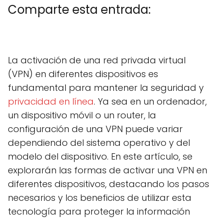
Comparte esta entrada:
C
X
C
F
C
P
C
L
C
E
o
(
o
a
o
i
o
i
o
m
m
T
m
c
m
n
m
n
m
a
La activación de una red privada virtual
p
w
p
e
p
t
p
k
p
i
a
i
a
b
a
e
a
e
a
l
(VPN) en diferentes dispositivos es
r
t
r
o
r
r
r
d
r
t
t
t
o
t
e
t
I
t
fundamental para mantener la seguridad y
i
e
i
k
i
s
i
n
i
r
r
r
r
t
r
r
privacidad en línea
. Ya sea en un ordenador,
e
)
e
e
e
e
un dispositivo móvil o un router, la
n
n
n
n
n
configuración de una VPN puede variar
dependiendo del sistema operativo y del
modelo del dispositivo. En este artículo, se
explorarán las formas de activar una VPN en
diferentes dispositivos, destacando los pasos
necesarios y los beneficios de utilizar esta
tecnología para proteger la información