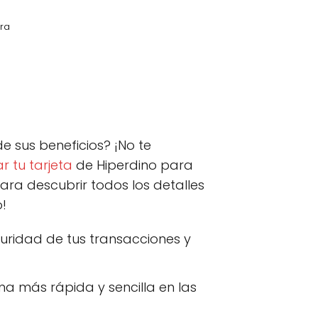
ura
kedIn
C
Email
o
m
p
e sus beneficios? ¡No te
a
r
r tu tarjeta
de Hiperdino para
t
a descubrir todos los detalles
i
r
!
e
n
guridad de tus transacciones y
ma más rápida y sencilla en las