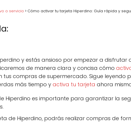
vo o servicio
Cómo activar tu tarjeta Hiperdino: Guía rápida y seg
a:
acebook
C
Pinterest
C
Lin
o
o
m
m
p
p
iperdino y estás ansioso por empezar a disfrutar d
a
a
r
r
xplicaremos de manera clara y concisa cómo
activa
t
t
tus compras de supermercado. Sigue leyendo par
i
i
r
r
pierdas más tiempo y
activa tu tarjeta
ahora mismo
e
e
n
n
 de Hiperdino es importante para garantizar la se
s.
eta de Hiperdino, podrás realizar compras de for