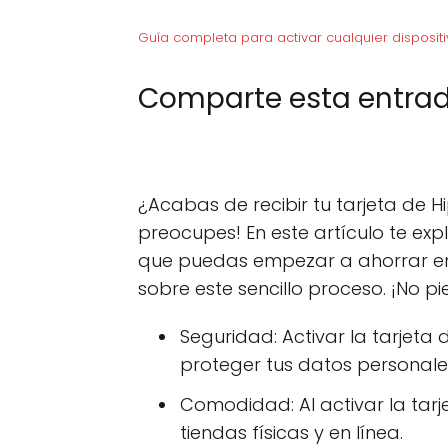
Guía completa para activar cualquier dispositi
Comparte esta entrad
C
X (Twitter)
C
F
o
o
m
m
p
p
¿Acabas de recibir tu tarjeta de H
a
a
r
r
preocupes! En este artículo te e
t
t
que puedas empezar a ahorrar en 
i
i
r
r
sobre este sencillo proceso. ¡No 
e
e
n
n
Seguridad: Activar la tarjeta
proteger tus datos personale
Comodidad: Al activar la tarj
tiendas físicas y en línea.