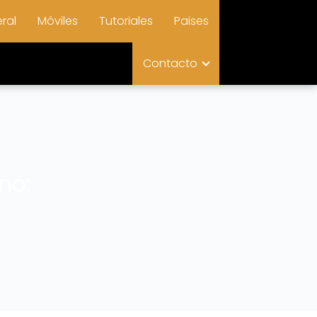
ral
Móviles
Tutoriales
Paises
Contacto
no: