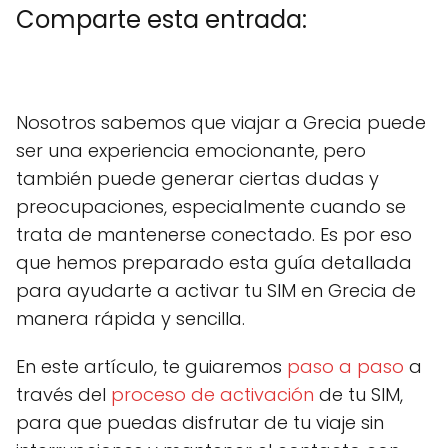
Comparte esta entrada:
C
X
C
F
C
P
C
L
C
E
o
(
o
a
o
i
o
i
o
m
m
T
m
c
m
n
m
n
m
a
Nosotros sabemos que viajar a Grecia puede
p
w
p
e
p
t
p
k
p
i
a
i
a
b
a
e
a
e
a
l
ser una experiencia emocionante, pero
r
t
r
o
r
r
r
d
r
t
t
t
o
t
e
t
I
t
también puede generar ciertas dudas y
i
e
i
k
i
s
i
n
i
r
r
r
r
t
r
r
preocupaciones, especialmente cuando se
e
)
e
e
e
e
trata de mantenerse conectado. Es por eso
n
n
n
n
n
que hemos preparado esta guía detallada
para ayudarte a activar tu SIM en Grecia de
manera rápida y sencilla.
En este artículo, te guiaremos
paso a paso
a
través del
proceso de activación
de tu SIM,
para que puedas disfrutar de tu viaje sin