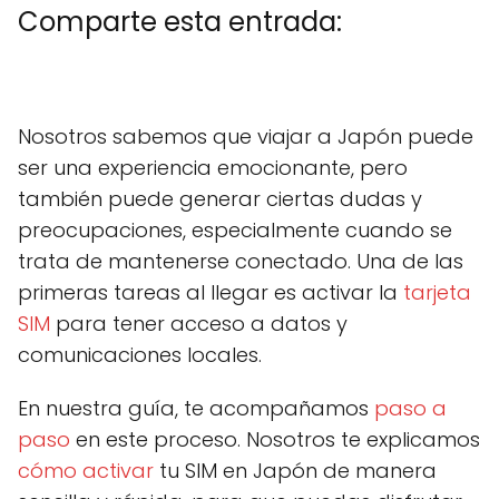
Comparte esta entrada:
C
X
C
F
C
P
C
L
C
E
o
(
o
a
o
i
o
i
o
m
m
T
m
c
m
n
m
n
m
a
Nosotros sabemos que viajar a Japón puede
p
w
p
e
p
t
p
k
p
i
a
i
a
b
a
e
a
e
a
l
ser una experiencia emocionante, pero
r
t
r
o
r
r
r
d
r
t
t
t
o
t
e
t
I
t
también puede generar ciertas dudas y
i
e
i
k
i
s
i
n
i
r
r
r
r
t
r
r
preocupaciones, especialmente cuando se
e
)
e
e
e
e
trata de mantenerse conectado. Una de las
n
n
n
n
n
primeras tareas al llegar es activar la
tarjeta
SIM
para tener acceso a datos y
comunicaciones locales.
En nuestra guía, te acompañamos
paso a
paso
en este proceso. Nosotros te explicamos
cómo activar
tu SIM en Japón de manera