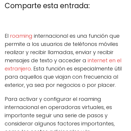
Comparte esta entrada:
C
X
C
F
C
P
C
L
C
E
o
(
o
a
o
i
o
i
o
m
m
T
m
c
m
n
m
n
m
a
El
roaming
internacional es una función que
p
w
p
e
p
t
p
k
p
i
a
i
a
b
a
e
a
e
a
l
permite a los usuarios de teléfonos móviles
r
t
r
o
r
r
r
d
r
t
t
t
o
t
e
t
I
t
realizar y recibir llamadas, enviar y recibir
i
e
i
k
i
s
i
n
i
r
r
r
r
t
r
r
mensajes de texto y acceder a
internet en el
e
)
e
e
e
e
extranjero
. Esta función es especialmente útil
n
n
n
n
n
para aquellos que viajan con frecuencia al
exterior, ya sea por negocios o por placer.
Para activar y configurar el roaming
internacional en operadoras virtuales, es
importante seguir una serie de pasos y
considerar algunos factores importantes,