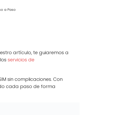
so a Paso
kedIn
C
Email
o
m
p
estro artículo, te guiaremos a
a
r
 los
servicios de
t
i
r
e
SIM sin complicaciones. Con
n
ando cada paso de forma