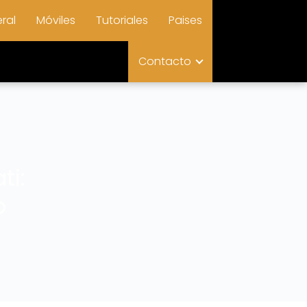
ral
Móviles
Tutoriales
Paises
Contacto
ti:
o