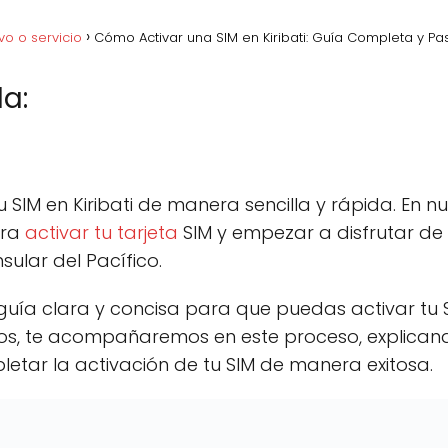
vo o servicio
Cómo Activar una SIM en Kiribati: Guía Completa y Pa
a:
acebook
C
Pinterest
C
Lin
o
o
m
m
p
p
SIM en Kiribati de manera sencilla y rápida. En nu
a
a
r
r
ara
activar tu tarjeta
SIM y empezar a disfrutar de
t
t
sular del Pacífico.
i
i
r
r
e
e
 guía clara y concisa para que puedas activar tu 
n
n
ntos, te acompañaremos en este proceso, explic
tar la activación de tu SIM de manera exitosa.