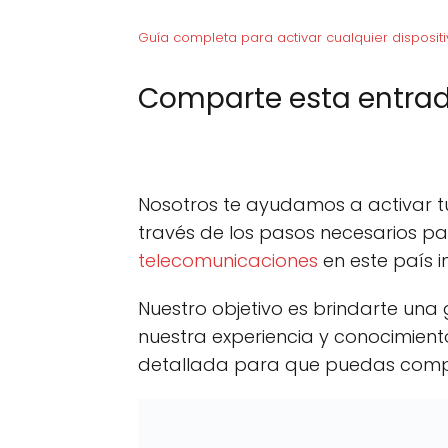
Guía completa para activar cualquier dispositi
Comparte esta entrad
C
X (Twitter)
C
F
o
o
m
m
p
p
Nosotros te ayudamos a activar tu 
a
a
r
r
través de los pasos necesarios p
t
t
telecomunicaciones
en este país in
i
i
r
r
e
e
Nuestro objetivo es brindarte una
n
n
nuestra experiencia y conocimie
detallada para que puedas comple