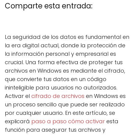
Comparte esta entrada:
C
X
C
F
C
P
C
L
C
E
o
(
o
a
o
i
o
i
o
m
m
T
m
c
m
n
m
n
m
a
La seguridad de los datos es fundamental en
p
w
p
e
p
t
p
k
p
i
a
i
a
b
a
e
a
e
a
l
la era digital actual, donde la protección de
r
t
r
o
r
r
r
d
r
t
t
t
o
t
e
t
I
t
la información personal y empresarial es
i
e
i
k
i
s
i
n
i
r
r
r
r
t
r
r
crucial. Una forma efectiva de proteger tus
e
)
e
e
e
e
archivos en Windows es mediante el cifrado,
n
n
n
n
n
que convierte tus datos en un código
ininteligible para usuarios no autorizados.
Activar el
cifrado de archivos
en Windows es
un proceso sencillo que puede ser realizado
por cualquier usuario. En este artículo, se
explicará
paso a paso
cómo activar
esta
función para asegurar tus archivos y