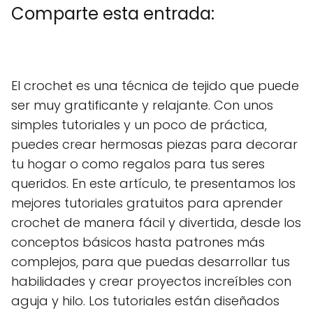
Comparte esta entrada:
C
X
C
F
C
P
C
L
C
E
o
(
o
a
o
i
o
i
o
m
m
T
m
c
m
n
m
n
m
a
El crochet es una técnica de tejido que puede
p
w
p
e
p
t
p
k
p
i
a
i
a
b
a
e
a
e
a
l
ser muy gratificante y relajante. Con unos
r
t
r
o
r
r
r
d
r
t
t
t
o
t
e
t
I
t
simples tutoriales y un poco de práctica,
i
e
i
k
i
s
i
n
i
r
r
r
r
t
r
r
puedes crear hermosas piezas para decorar
e
)
e
e
e
e
tu hogar o como regalos para tus seres
n
n
n
n
n
queridos. En este artículo, te presentamos los
mejores tutoriales gratuitos para aprender
crochet de manera fácil y divertida, desde los
conceptos básicos hasta patrones más
complejos, para que puedas desarrollar tus
habilidades y crear proyectos increíbles con
aguja y hilo. Los tutoriales están diseñados