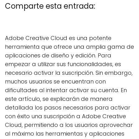
Comparte esta entrada:
C
X
C
F
C
P
C
L
C
E
o
(
o
a
o
i
o
i
o
m
m
T
m
c
m
n
m
n
m
a
Adobe Creative Cloud es una potente
p
w
p
e
p
t
p
k
p
i
a
i
a
b
a
e
a
e
a
l
herramienta que ofrece una amplia gama de
r
t
r
o
r
r
r
d
r
t
t
t
o
t
e
t
I
t
aplicaciones de diseño y edición. Para
i
e
i
k
i
s
i
n
i
r
r
r
r
t
r
r
empezar a utilizar sus funcionalidades, es
e
)
e
e
e
e
necesario activar la suscripción. Sin embargo,
n
n
n
n
n
muchos usuarios se encuentran con
dificultades al intentar activar su cuenta. En
este artículo, se explicarán de manera
detallada los pasos necesarios para activar
con éxito una suscripción a Adobe Creative
Cloud, permitiendo a los usuarios aprovechar
al máximo las herramientas y aplicaciones