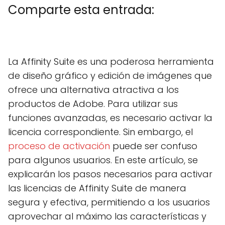
Comparte esta entrada:
C
X
C
F
C
P
C
L
C
E
o
(
o
a
o
i
o
i
o
m
m
T
m
c
m
n
m
n
m
a
La Affinity Suite es una poderosa herramienta
p
w
p
e
p
t
p
k
p
i
a
i
a
b
a
e
a
e
a
l
de diseño gráfico y edición de imágenes que
r
t
r
o
r
r
r
d
r
t
t
t
o
t
e
t
I
t
ofrece una alternativa atractiva a los
i
e
i
k
i
s
i
n
i
r
r
r
r
t
r
r
productos de Adobe. Para utilizar sus
e
)
e
e
e
e
funciones avanzadas, es necesario activar la
n
n
n
n
n
licencia correspondiente. Sin embargo, el
proceso de activación
puede ser confuso
para algunos usuarios. En este artículo, se
explicarán los pasos necesarios para activar
las licencias de Affinity Suite de manera
segura y efectiva, permitiendo a los usuarios
aprovechar al máximo las características y