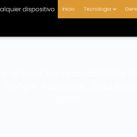
lquier dispositivo
Inicio
Tecnologia
Gene
 activar los recordatorios d
 Google Assistant: Guía pas
paso