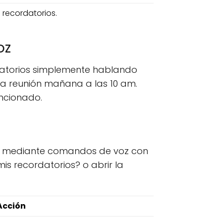
 recordatorios.
oz
datorios simplemente hablando
na reunión mañana a las 10 am.
encionado.
e o mediante comandos de voz con
is recordatorios? o abrir la
Acción