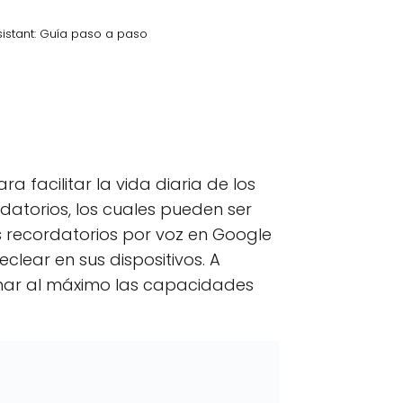
istant: Guía paso a paso
kedIn
C
Email
o
m
p
 facilitar la vida diaria de los
a
r
datorios, los cuales pueden ser
t
 recordatorios por voz en Google
i
r
eclear en sus dispositivos. A
e
n
echar al máximo las capacidades