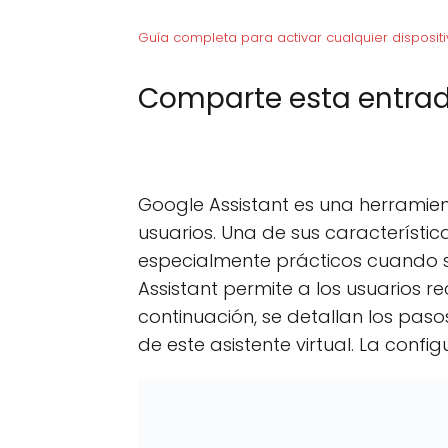
Guía completa para activar cualquier dispositi
Comparte esta entrad
C
X (Twitter)
C
F
o
o
m
m
p
p
Google Assistant es una herramient
a
a
r
r
usuarios. Una de sus característic
t
t
especialmente prácticos cuando s
i
i
r
r
Assistant permite a los usuarios re
e
e
n
n
continuación, se detallan los pas
de este asistente virtual. La config