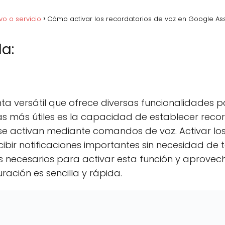
vo o servicio
Cómo activar los recordatorios de voz en Google Ass
a:
acebook
C
Pinterest
C
Lin
o
o
m
m
p
p
a versátil que ofrece diversas funcionalidades para
a
a
r
r
as más útiles es la capacidad de establecer recor
t
t
e activan mediante comandos de voz. Activar los
i
i
r
r
cibir notificaciones importantes sin necesidad de t
e
e
n
n
os necesarios para activar esta función y aprov
uración es sencilla y rápida.