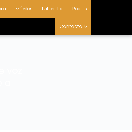
ral
Móviles
Tutoriales
Paises
Contacto
e voz
o a