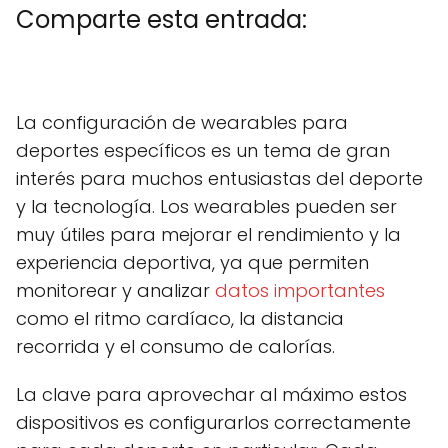
Comparte esta entrada:
C
X
C
F
C
P
C
L
C
E
o
(
o
a
o
i
o
i
o
m
m
T
m
c
m
n
m
n
m
a
La configuración de wearables para
p
w
p
e
p
t
p
k
p
i
a
i
a
b
a
e
a
e
a
l
deportes específicos es un tema de gran
r
t
r
o
r
r
r
d
r
t
t
t
o
t
e
t
I
t
interés para muchos entusiastas del deporte
i
e
i
k
i
s
i
n
i
r
r
r
r
t
r
r
y la tecnología. Los wearables pueden ser
e
)
e
e
e
e
muy útiles para mejorar el rendimiento y la
n
n
n
n
n
experiencia deportiva, ya que permiten
monitorear y analizar
datos importantes
como el ritmo cardíaco, la distancia
recorrida y el consumo de calorías.
La clave para aprovechar al máximo estos
dispositivos es configurarlos correctamente