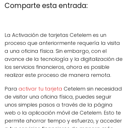
Comparte esta entrada:
C
X
C
F
C
P
C
L
C
E
o
(
o
a
o
i
o
i
o
m
m
T
m
c
m
n
m
n
m
a
La Activación de tarjetas Cetelem es un
p
w
p
e
p
t
p
k
p
i
a
i
a
b
a
e
a
e
a
l
proceso que anteriormente requería la visita
r
t
r
o
r
r
r
d
r
t
t
t
o
t
e
t
I
t
a una oficina física. Sin embargo, con el
i
e
i
k
i
s
i
n
i
r
r
r
r
t
r
r
avance de la tecnología y la digitalización de
e
)
e
e
e
e
los servicios financieros, ahora es posible
n
n
n
n
n
realizar este proceso de manera remota.
Para
activar tu tarjeta
Cetelem sin necesidad
de visitar una oficina física, puedes seguir
unos simples pasos a través de la página
web o la aplicación móvil de Cetelem. Esto te
permite ahorrar tiempo y esfuerzo, y acceder