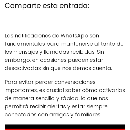
Comparte esta entrada:
C
X
C
F
C
P
C
L
C
E
o
(
o
a
o
i
o
i
o
m
m
T
m
c
m
n
m
n
m
a
Las notificaciones de WhatsApp son
p
w
p
e
p
t
p
k
p
i
a
i
a
b
a
e
a
e
a
l
fundamentales para mantenerse al tanto de
r
t
r
o
r
r
r
d
r
t
t
t
o
t
e
t
I
t
los mensajes y llamadas recibidas. Sin
i
e
i
k
i
s
i
n
i
r
r
r
r
t
r
r
embargo, en ocasiones pueden estar
e
)
e
e
e
e
desactivadas sin que nos demos cuenta.
n
n
n
n
n
Para evitar perder conversaciones
importantes, es crucial saber cómo activarlas
de manera sencilla y rápida, lo que nos
permitirá recibir alertas y estar siempre
conectados con amigos y familiares.