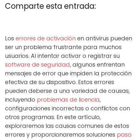
Comparte esta entrada:
C
X
C
F
C
P
C
L
C
E
o
(
o
a
o
i
o
i
o
m
m
T
m
c
m
n
m
n
m
a
Los
errores de activación
en antivirus pueden
p
w
p
e
p
t
p
k
p
i
a
i
a
b
a
e
a
e
a
l
ser un problema frustrante para muchos
r
t
r
o
r
r
r
d
r
t
t
t
o
t
e
t
I
t
usuarios. Al intentar activar o registrar su
i
e
i
k
i
s
i
n
i
r
r
r
r
t
r
r
software de seguridad
, algunos enfrentan
e
)
e
e
e
e
mensajes de error que impiden la protección
n
n
n
n
n
efectiva de su dispositivo. Estos errores
pueden deberse a una variedad de causas,
incluyendo
problemas de licencia
,
configuraciones incorrectas o conflictos con
otros programas. En este artículo,
exploraremos las causas comunes de estos
errores y proporcionaremos soluciones
paso