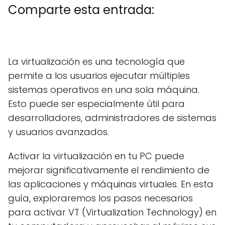
Comparte esta entrada:
C
X
C
F
C
P
C
L
C
E
o
(
o
a
o
i
o
i
o
m
m
T
m
c
m
n
m
n
m
a
La virtualización es una tecnología que
p
w
p
e
p
t
p
k
p
i
a
i
a
b
a
e
a
e
a
l
permite a los usuarios ejecutar múltiples
r
t
r
o
r
r
r
d
r
t
t
t
o
t
e
t
I
t
sistemas operativos en una sola máquina.
i
e
i
k
i
s
i
n
i
r
r
r
r
t
r
r
Esto puede ser especialmente útil para
e
)
e
e
e
e
desarrolladores, administradores de sistemas
n
n
n
n
n
y usuarios avanzados.
Activar la virtualización en tu PC puede
mejorar significativamente el rendimiento de
las aplicaciones y máquinas virtuales. En esta
guía, exploraremos los pasos necesarios
para activar VT (Virtualization Technology) en