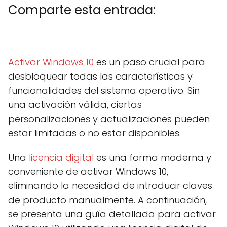
Comparte esta entrada:
C
X
C
F
C
P
C
L
C
E
o
(
o
a
o
i
o
i
o
m
m
T
m
c
m
n
m
n
m
a
Activar Windows 10
es un paso crucial para
p
w
p
e
p
t
p
k
p
i
a
i
a
b
a
e
a
e
a
l
desbloquear todas las características y
r
t
r
o
r
r
r
d
r
t
t
t
o
t
e
t
I
t
funcionalidades del sistema operativo. Sin
i
e
i
k
i
s
i
n
i
r
r
r
r
t
r
r
una activación válida, ciertas
e
)
e
e
e
e
personalizaciones y actualizaciones pueden
n
n
n
n
n
estar limitadas o no estar disponibles.
Una
licencia digital
es una forma moderna y
conveniente de activar Windows 10,
eliminando la necesidad de introducir claves
de producto manualmente. A continuación,
se presenta una guía detallada para activar