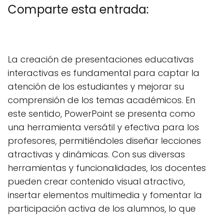
Comparte esta entrada:
C
X
C
F
C
P
C
L
C
E
o
(
o
a
o
i
o
i
o
m
m
T
m
c
m
n
m
n
m
a
La creación de presentaciones educativas
p
w
p
e
p
t
p
k
p
i
a
i
a
b
a
e
a
e
a
l
interactivas es fundamental para captar la
r
t
r
o
r
r
r
d
r
t
t
t
o
t
e
t
I
t
atención de los estudiantes y mejorar su
i
e
i
k
i
s
i
n
i
r
r
r
r
t
r
r
comprensión de los temas académicos. En
e
)
e
e
e
e
este sentido, PowerPoint se presenta como
n
n
n
n
n
una herramienta versátil y efectiva para los
profesores, permitiéndoles diseñar lecciones
atractivas y dinámicas. Con sus diversas
herramientas y funcionalidades, los docentes
pueden crear contenido visual atractivo,
insertar elementos multimedia y fomentar la
participación activa de los alumnos, lo que