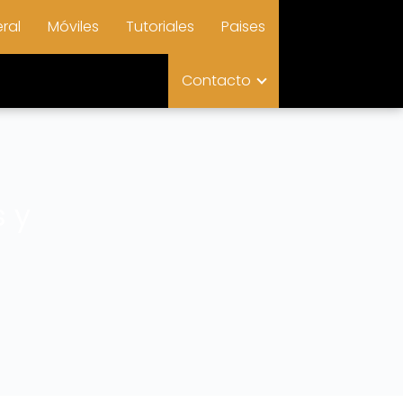
ral
Móviles
Tutoriales
Paises
Contacto
s y