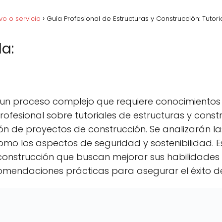
vo o servicio
Guía Profesional de Estructuras y Construcción: Tutor
a:
acebook
C
Pinterest
C
Lin
o
o
m
m
p
p
 un proceso complejo que requiere conocimientos y
a
a
r
r
profesional sobre tutoriales de estructuras y con
t
t
ción de proyectos de construcción. Se analizarán l
i
i
r
r
 como los aspectos de seguridad y sostenibilidad.
e
e
n
n
 construcción que buscan mejorar sus habilidade
omendaciones prácticas para asegurar el éxito de