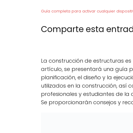
Guía completa para activar cualquier dispositi
Comparte esta entrad
C
X (Twitter)
C
F
o
o
m
m
p
p
La construcción de estructuras es
a
a
r
r
artículo, se presentará una guía 
t
t
planificación, el diseño y la ejecu
i
i
r
r
utilizados en la construcción, así
e
e
n
n
profesionales y estudiantes de la
Se proporcionarán consejos y rec