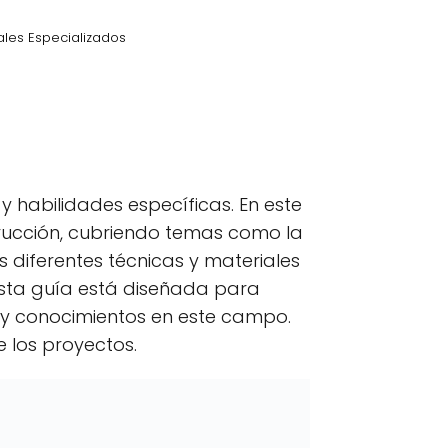
iales Especializados
kedIn
C
Email
o
m
p
 habilidades específicas. En este
a
r
strucción, cubriendo temas como la
t
as diferentes técnicas y materiales
i
r
 Esta guía está diseñada para
e
n
s y conocimientos en este campo.
 los proyectos.