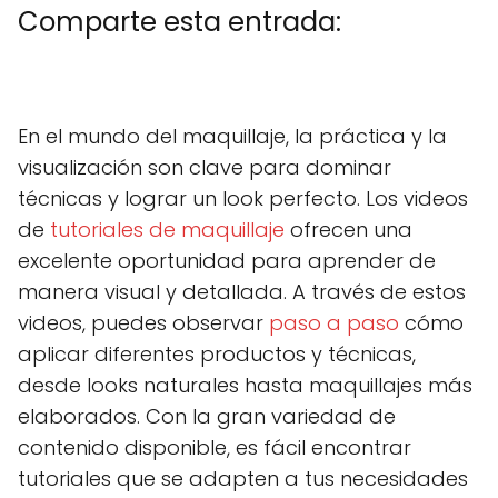
Comparte esta entrada:
C
X
C
F
C
P
C
L
C
E
o
(
o
a
o
i
o
i
o
m
m
T
m
c
m
n
m
n
m
a
En el mundo del maquillaje, la práctica y la
p
w
p
e
p
t
p
k
p
i
a
i
a
b
a
e
a
e
a
l
visualización son clave para dominar
r
t
r
o
r
r
r
d
r
t
t
t
o
t
e
t
I
t
técnicas y lograr un look perfecto. Los videos
i
e
i
k
i
s
i
n
i
r
r
r
r
t
r
r
de
tutoriales de maquillaje
ofrecen una
e
)
e
e
e
e
excelente oportunidad para aprender de
n
n
n
n
n
manera visual y detallada. A través de estos
videos, puedes observar
paso a paso
cómo
aplicar diferentes productos y técnicas,
desde looks naturales hasta maquillajes más
elaborados. Con la gran variedad de
contenido disponible, es fácil encontrar
tutoriales que se adapten a tus necesidades