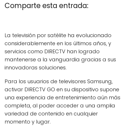
Comparte esta entrada:
C
X
C
F
C
P
C
L
C
E
o
(
o
a
o
i
o
i
o
m
m
T
m
c
m
n
m
n
m
a
La televisión por satélite ha evolucionado
p
w
p
e
p
t
p
k
p
i
a
i
a
b
a
e
a
e
a
l
considerablemente en los últimos años, y
r
t
r
o
r
r
r
d
r
t
t
t
o
t
e
t
I
t
servicios como DIRECTV han logrado
i
e
i
k
i
s
i
n
i
r
r
r
r
t
r
r
mantenerse a la vanguardia gracias a sus
e
)
e
e
e
e
innovadoras soluciones.
n
n
n
n
n
Para los usuarios de televisores Samsung,
activar DIRECTV GO en su dispositivo supone
una experiencia de entretenimiento aún más
completa, al poder acceder a una amplia
variedad de contenido en cualquier
momento y lugar.