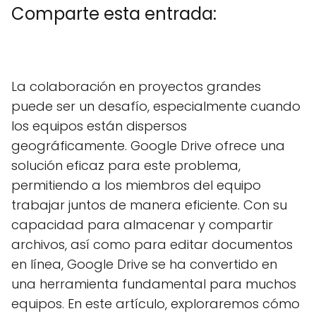
Comparte esta entrada:
C
X
C
F
C
P
C
L
C
E
o
(
o
a
o
i
o
i
o
m
m
T
m
c
m
n
m
n
m
a
La colaboración en proyectos grandes
p
w
p
e
p
t
p
k
p
i
a
i
a
b
a
e
a
e
a
l
puede ser un desafío, especialmente cuando
r
t
r
o
r
r
r
d
r
t
t
t
o
t
e
t
I
t
los equipos están dispersos
i
e
i
k
i
s
i
n
i
r
r
r
r
t
r
r
geográficamente. Google Drive ofrece una
e
)
e
e
e
e
solución eficaz para este problema,
n
n
n
n
n
permitiendo a los miembros del equipo
trabajar juntos de manera eficiente. Con su
capacidad para almacenar y compartir
archivos, así como para editar documentos
en línea, Google Drive se ha convertido en
una herramienta fundamental para muchos
equipos. En este artículo, exploraremos cómo