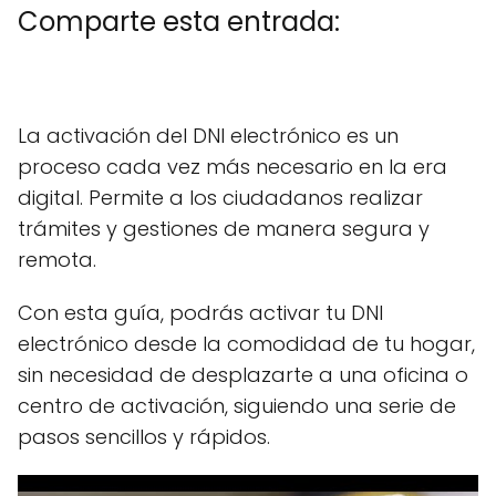
Comparte esta entrada:
C
X
C
F
C
P
C
L
C
E
o
(
o
a
o
i
o
i
o
m
m
T
m
c
m
n
m
n
m
a
La activación del DNI electrónico es un
p
w
p
e
p
t
p
k
p
i
a
i
a
b
a
e
a
e
a
l
proceso cada vez más necesario en la era
r
t
r
o
r
r
r
d
r
t
t
t
o
t
e
t
I
t
digital. Permite a los ciudadanos realizar
i
e
i
k
i
s
i
n
i
r
r
r
r
t
r
r
trámites y gestiones de manera segura y
e
)
e
e
e
e
remota.
n
n
n
n
n
Con esta guía, podrás activar tu DNI
electrónico desde la comodidad de tu hogar,
sin necesidad de desplazarte a una oficina o
centro de activación, siguiendo una serie de
pasos sencillos y rápidos.