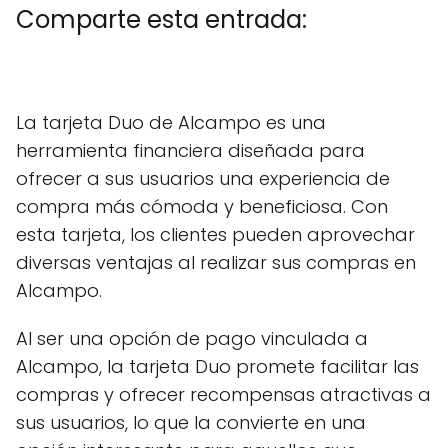
Comparte esta entrada:
C
X
C
F
C
P
C
L
C
E
o
(
o
a
o
i
o
i
o
m
m
T
m
c
m
n
m
n
m
a
La tarjeta Duo de Alcampo es una
p
w
p
e
p
t
p
k
p
i
a
i
a
b
a
e
a
e
a
l
herramienta financiera diseñada para
r
t
r
o
r
r
r
d
r
t
t
t
o
t
e
t
I
t
ofrecer a sus usuarios una experiencia de
i
e
i
k
i
s
i
n
i
r
r
r
r
t
r
r
compra más cómoda y beneficiosa. Con
e
)
e
e
e
e
esta tarjeta, los clientes pueden aprovechar
n
n
n
n
n
diversas ventajas al realizar sus compras en
Alcampo.
Al ser una opción de pago vinculada a
Alcampo, la tarjeta Duo promete facilitar las
compras y ofrecer recompensas atractivas a
sus usuarios, lo que la convierte en una